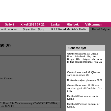
09 29
Senaste nytt
Grattis till ägarna av Uncas,
Urax. Unix-Arrak, Ulv, Una,
Utopia. Ulla, Unique och Unna
till fina röntgenresultat. Alla Ua.
.
Grattis Lena med M. Qlarissa
som är ögonlyst Ua
ort Kommer
Rottweilervalpar planeras 2022
Grattis Peter med M. Picasso
som har gjort ett Godkänt BH-
prov
Grattis till Quling som nu är
Korad
O1 Korad Eika Vom Kronenberg VDADRK124893 HD A,
Grattis till Picasso som nu är
 Ua, JLPP Fri
Korad.