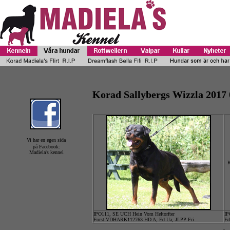
Korad Sallybergs Wizzla 2017 
Vi har en egen sida
på Facebook:
Madiela's kennel
K
IPO111, SE UCH Hein Vom Heltorfter
IP
Forst VDHARK112763 HD A, Ed Ua, JLPP Fri
Ed