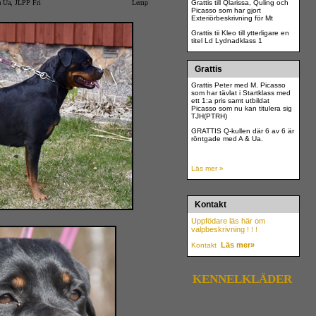
B/C ED Ua, Öga Ua, JLPP Fri Lemp
Grattis till Qlarissa, Quling och
Picasso som har gjort
Exteriörbeskrivning för Mt
Grattis tii Kleo till ytterligare en
titel Ld Lydnadklass 1
Grattis
Grattis Peter med M. Picasso
som har tävlat i Startklass med
ett 1:a pris samt utbildat
Picasso som nu kan titulera sig
TJH(PTRH)
GRATTIS Q-kullen där 6 av 6 är
röntgade med A & Ua.
Läs mer »
Kontakt
Uppfödare läs här
om
valpbeskrivning
! ! !
Läs mer»
Kontakt
KENNELKLÄDER