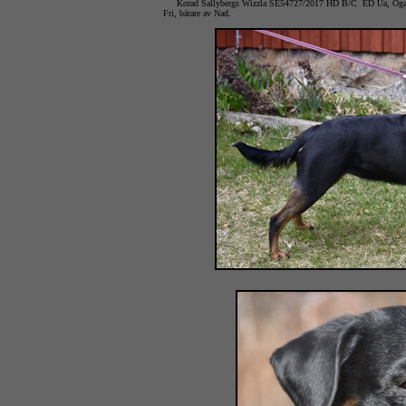
Korad Sallybergs Wizzla SE54727/2017 HD 
Fri, bärare av Nad.